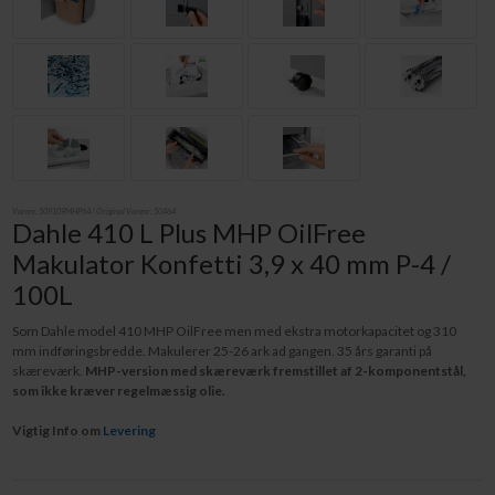
Varenr.
509109MHP64
/ Original Varenr:
50464
Dahle 410 L Plus MHP OilFree
Makulator Konfetti 3,9 x 40 mm P-4 /
100L
Som Dahle model 410 MHP OilFree men med ekstra motorkapacitet og 310
mm indføringsbredde. Makulerer 25-26 ark ad gangen. 35 års garanti på
skæreværk.
MHP-version med skæreværk fremstillet af 2-komponentstål,
som ikke kræver regelmæssig olie.
Vigtig Info om
Levering