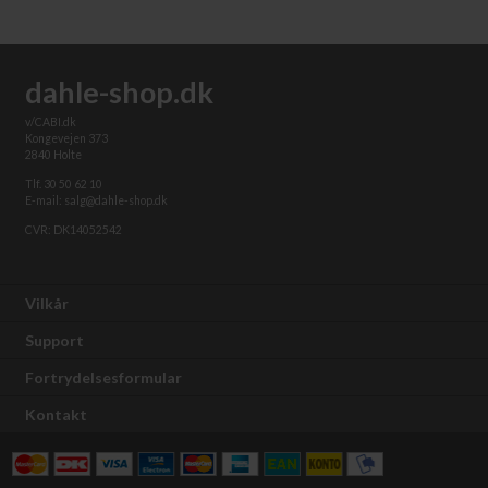
dahle-shop.dk
v/CABI.dk
Kongevejen 373
2840 Holte
Tlf. 30 50 62 10
E-mail: salg@dahle-shop.dk
CVR: DK14052542
Vilkår
Support
Fortrydelsesformular
Kontakt