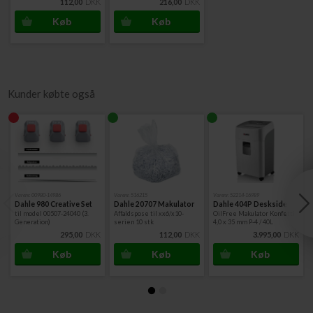
112,00
DKK
216,00
DKK
(de 2 forreste kan låses)
MHP-version (Matrix High Performance) med skæreværk
fremstillet af 2-komponentstål
Vedligeholdelsesfri - kræver IKKE regelmæssig olie.
Garanti: 35 års garanti mod brud på skæreværk og 2 års garanti
på selve maskinen
Vægt: 54,5 kg
Kunder købte også
Mål (HxBxD): 944 x 546 x 435 mm
Varenr. 00980-14986
Varenr. 516215
Varenr. 52214-16989
Dahle 980 Creative Set
Dahle 20707 Makulator
Dahle 404P Deskside
til model 00507-24040 (3.
Affaldspose til xx6/x10-
OilFree Makulator Konfetti
Generation)
serien 10 stk
4,0 x 35 mm P-4 / 40L
295,00
DKK
112,00
DKK
3.995,00
DKK