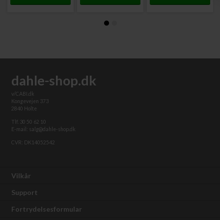
dahle-shop.dk
v/CABI.dk
Kongevejen 373
2840 Holte
Tlf. 30 50 62 10
E-mail: salg@dahle-shop.dk
CVR: DK14052542
Vilkår
Support
Fortrydelsesformular