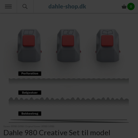
0
Varenr.
00980-14986
/ Original Varenr:
00980-14986
Dahle 980 Creative Set til model