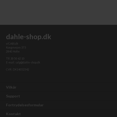
Visuel indikator viser, hvis du er ved at overbelaste maskinen
Motorydelse: 150 watt
Brugervejledning
2 års garanti
Dimensioner (H x B x D): 366 x 346 x 217 mm
Vægt: 4,0 kg
dahle-shop.dk
v/CABI.dk
Kongevejen 373
2840 Holte
Tlf. 30 50 62 10
E-mail: salg@dahle-shop.dk
CVR: DK14052542
Vilkår
Support
Fortrydelsesformular
Kontakt