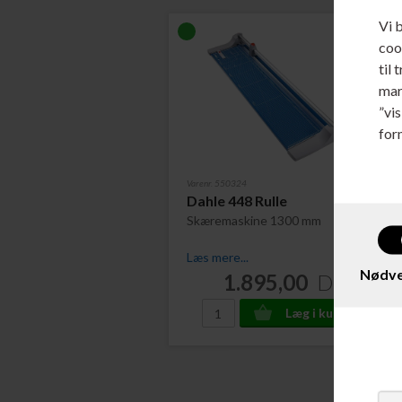
Vi 
cook
til 
mar
”vi
for
Varenr. 550324
Dahle 448 Rulle
Skæremaskine 1300 mm
Læs mere...
Nødve
1.895,00
DKK