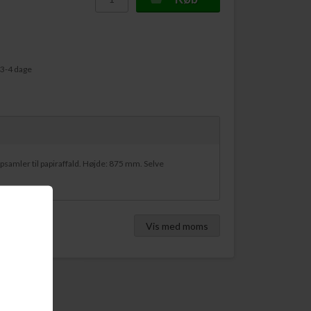
 3-4 dage
samler til papiraffald. Højde: 875 mm. Selve
Vis med moms