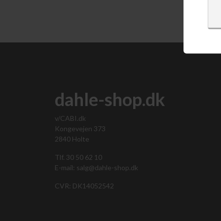
dahle-shop.dk
v/CABI.dk
Kongevejen 373
2840 Holte
Tlf. 30 50 62 10
E-mail: salg@dahle-shop.dk
CVR: DK14052542