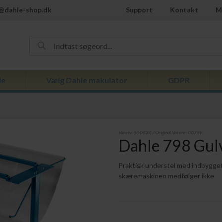
@dahle-shop.dk
Support
Kontakt
M
de
Vælg Dahle makulator
GDPR
Varenr.
550434
/ Original Varenr:
00798
Dahle 798 Gulv
Praktisk understel med indbygget 
skæremaskinen medfølger ikke