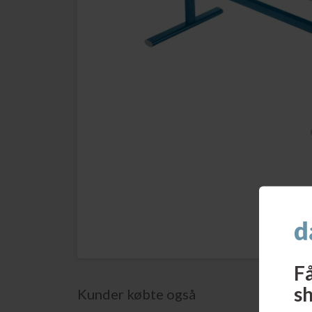
Få
s
Kunder købte også