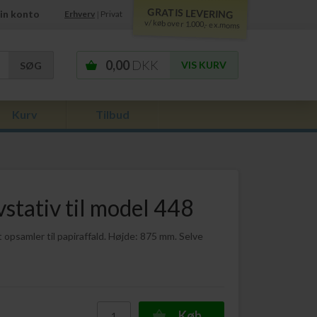
GRATIS LEVERING
in konto
Erhverv
Privat
|
v/ køb over 1.000,- ex.moms
0,00
DKK
VIS KURV
Kurv
Tilbud
stativ til model 448
opsamler til papiraffald. Højde: 875 mm. Selve
Køb