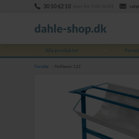
30 50 62 10
(man-fre: 9.00-16.00)
salg
Alle produkter
Forsi
Forside
»
NoName-122