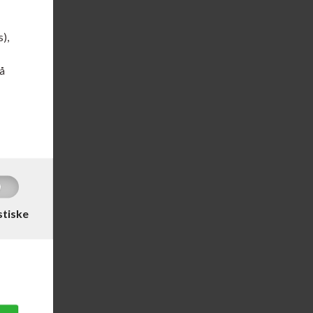
s),
å
stiske