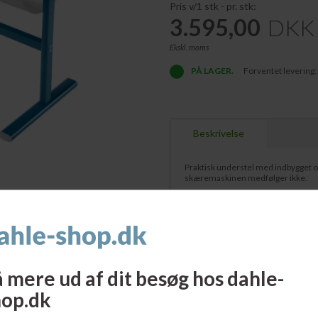
Pris v/1 stk - pr. stk:
3.595,00
DKK
Ekskl. moms
PÅ LAGER.
Forventet levering:
Beskrivelse
Praktisk understel med indbygget op
skæremaskinen medfølger ikke.
 mere ud af dit besøg hos dahle-
hop.dk