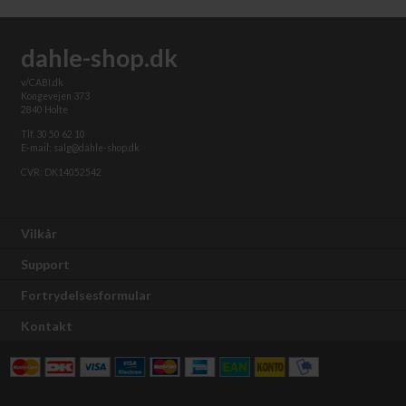
dahle-shop.dk
v/CABI.dk
Kongevejen 373
2840 Holte
Tlf. 30 50 62 10
E-mail: salg@dahle-shop.dk
CVR: DK14052542
Vilkår
Support
Fortrydelsesformular
Kontakt