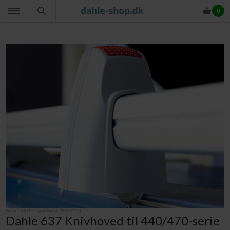
0
Varenr.
550471
/ Original Varenr:
00637-21271
Dahle 637 Knivhoved til 440/470-serie