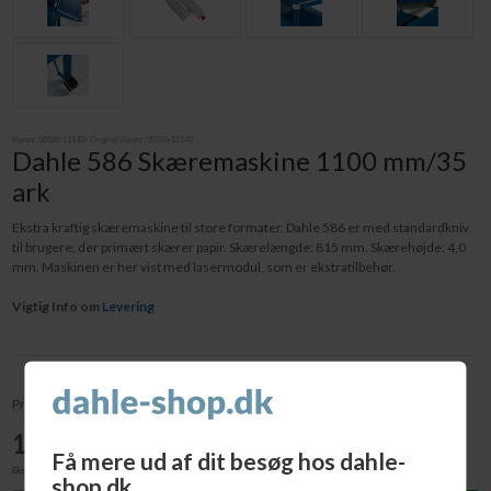
Varenr.
00586-15140
/ Original Varenr:
00586-15140
Dahle 586 Skæremaskine 1100 mm/35
ark
Ekstra kraftig skæremaskine til store formater. Dahle 586 er med standardkniv
til brugere, der primært skærer papir. Skærelængde: 815 mm. Skærehøjde: 4,0
mm. Maskinen er her vist med lasermodul, som er ekstratilbehør.
Vigtig Info om
Levering
Pris v/1 stk - pr. stk:
14.295,00
DKK
Få mere ud af dit besøg hos dahle-
Ekskl. moms
shop.dk