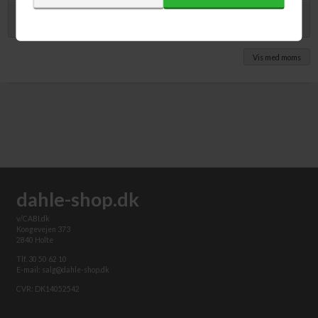
Skærehøjde: 4,0 mm
Komfortabel arbejdshøjde på 74 cm
Video
Ydermål af anlægsbord incl. aflægsbord 1165 x 1113 mm
Læs brochure i PDF-format
Ydermål af anlægsbord excl. aflægsbord 1165 x 760 mm
Vægt: 78,0 kg
Vis med moms
dahle-shop.dk
v/CABI.dk
Kongevejen 373
2840 Holte
Tlf. 30 50 62 10
E-mail: salg@dahle-shop.dk
CVR: DK14052542