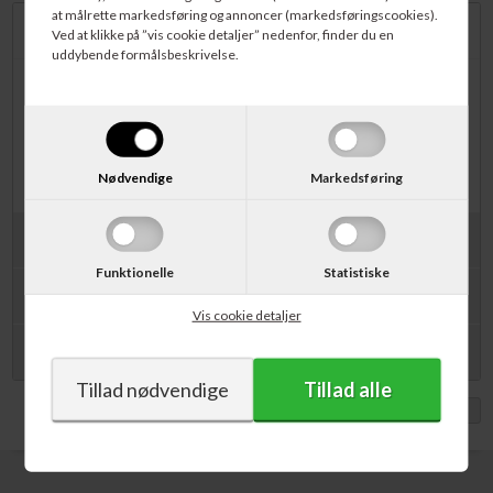
at målrette markedsføring og annoncer (markedsføringscookies).
Beskrivelse
Ved at klikke på ”vis cookie detaljer” nedenfor, finder du en
uddybende formålsbeskrivelse.
Her får du rigtig meget for pengene. Med en skærehøjde på 1,5 mm
kan du skære op til 13 ark 80 grams papir ad gangen. Skærelængden på
330 mm giver dig mulighed for at skære A3 på den korte led! Arkene
holdes på plads med en manuel håndpresse. Anlægsbordet er inddelt i
standard formater og med lineal for nem og hurtig skæring.
Nødvendige
Markedsføring
Specifikationer
Funktionelle
Statistiske
PDF
Skærelængde: 330 mm
Vis cookie detaljer
Skærehøjde: 1,5 mm (13 ark 80 gram papir)
Anlægsbord Ydermål: 420 x 280 mm
Video
Over- og underkniv af højkvalitets Solingen stål
Læs brochure i PDF-format
Med anlægskant vinkelret på kniven, så du er sikret er perfekt
resultat
Vis med moms
Vægt: 1,8 kg
Justerbart bagstop garanterer ensartet skæring af større oplag
Brugervejledning