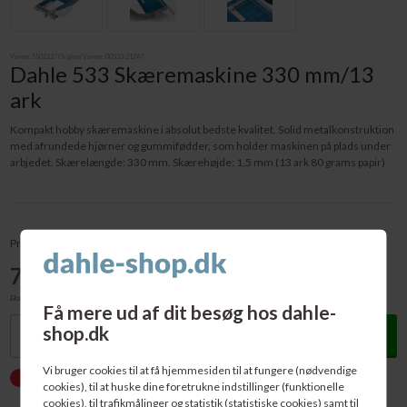
Varenr.
550212
/ Original Varenr:
00533-21247
Dahle 533 Skæremaskine 330 mm/13
ark
Kompakt hobby skæremaskine i absolut bedste kvalitet. Solid metalkonstruktion
med afrundede hjørner og gummifødder, som holder maskinen på plads under
arbjedet. Skærelængde: 330 mm. Skærehøjde: 1,5 mm (13 ark 80 grams papir)
Pris v/1 stk - pr. stk:
795,00
DKK
Ekskl. moms
Få mere ud af dit besøg hos dahle-
shop.dk
Køb
Vi bruger cookies til at få hjemmesiden til at fungere (nødvendige
IKKE PÅ LAGER.
Forventet levering: 12-14 dage
cookies), til at huske dine foretrukne indstillinger (funktionelle
cookies), til trafikmålinger og statistik (statistiske cookies) samt til