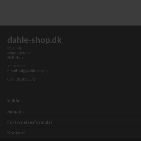
dahle-shop.dk
v/CABI.dk
Kongevejen 373
2840 Holte
Tlf. 30 50 62 10
E-mail: salg@dahle-shop.dk
CVR: DK14052542
Vilkår
Support
Fortrydelsesformular
Kontakt