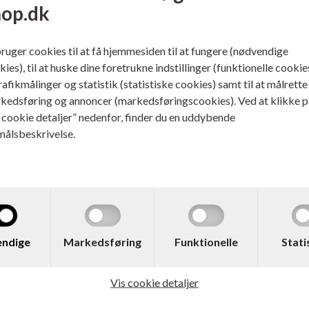
hop.dk
bruger cookies til at få hjemmesiden til at fungere (nødvendige
ies), til at huske dine foretrukne indstillinger (funktionelle cookie
trafikmålinger og statistik (statistiske cookies) samt til at målrette
kedsføring og annoncer (markedsføringscookies). Ved at klikke p
s cookie detaljer” nedenfor, finder du en uddybende
målsbeskrivelse.
Varenr. 516280
Varenr. 509123
Dahle 20710 CleanTEC
Dahle 514 MHP Security
Støvfilter
Makulator Konfetti 2,0 x 15
ndige
Markedsføring
Funktionelle
Stati
mm P-5 / 140L
Læs mere...
Læs mere...
465,00
DKK
13.995,00
DKK
Vis cookie detaljer