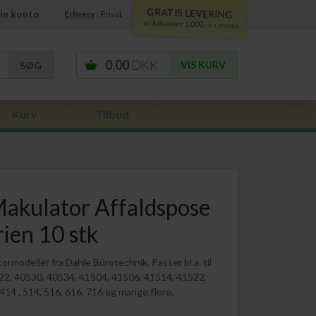
GRATIS LEVERING
in konto
Erhverv
Privat
|
v/ køb over 1.000,- ex.moms
0,00
DKK
VIS KURV
Kurv
Tilbud
akulator Affaldspose
ien 10 stk
tormodeller fra Dahle Bürotechnik. Passer bl.a. til
22, 40530, 40534, 41504, 41506, 41514, 41522,
 414 , 514, 516, 616, 716 og mange flere.