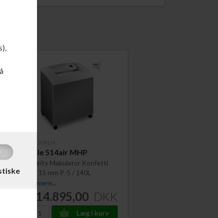
s),
å
Varenr. 509124
Dahle 514air MHP
Security Makulator Konfetti
stiske
2,0 x 15 mm P-5 / 140L
Læs mere...
14.895,00
DKK