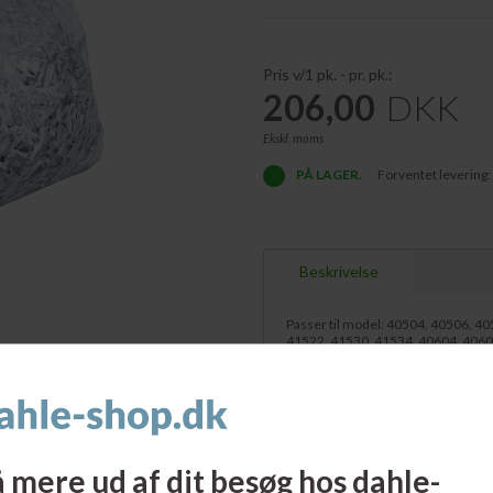
Pris v/1 pk. - pr. pk.:
206,00
DKK
Ekskl. moms
PÅ LAGER.
Forventet levering:
Beskrivelse
Passer til model: 40504, 40506, 4
41522, 41530, 41534, 40604, 4060
41622, 41630, 41634, 114, 114air, 
414air MHP OilFree, 416air, 514, 514
 mere ud af dit besøg hos dahle-