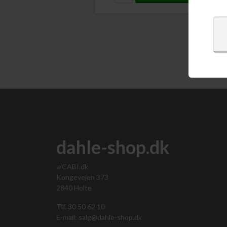
dahle-shop.dk
v/CABI.dk
Kongevejen 373
2840 Holte
Tlf. 30 50 62 10
E-mail: salg@dahle-shop.dk