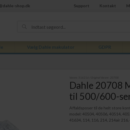
@dahle-shop.dk
Support
Kontakt
M
de
Vælg Dahle makulator
GDPR
Varenr.
516216
/ Original Varenr:
20708
Dahle 20708 M
til 500/600-ser
Affaldsposer til de helt store kon
model: 40504, 40506, 40514, 405
41634, 114, 116, 214, 214air 216,