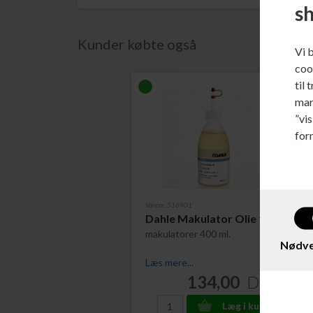
s
Kunder købte også
Vi 
cook
til 
mar
”vi
for
Varenr. 516901
Dahle Makulator Olie til
makulatorer 400 ml.
Nødve
Læs mere...
134,00
DKK