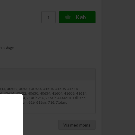
Køb
 1-2 dage
0514, 40522, 40530, 40534, 41504, 41506, 41514,
6, 40614, 40622, 40630, 40634, 41604, 41606, 41614,
116, 116air, 214, 214air 216, 216air, 414 MHP OilFree,
air, 516, 516air, 616, 616air, 716, 716air.
Vis med moms