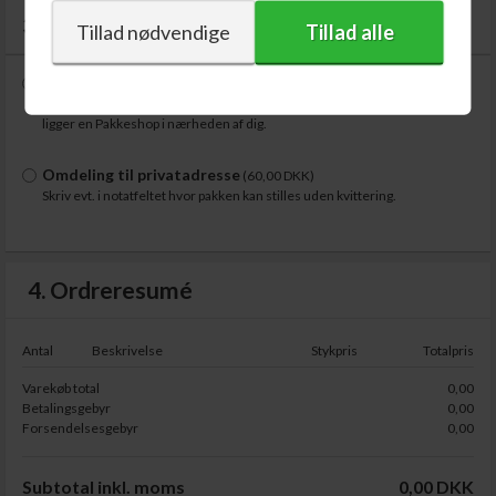
3. Forsendelsesmetode
GLS Pakkeshop (Private)
(48,00 DKK)
OBS!
Når du har udfyldt adresse og postnummer, kan du se, hvor der
ligger en Pakkeshop i nærheden af dig.
Omdeling til privatadresse
(60,00 DKK)
Skriv evt. i notatfeltet hvor pakken kan stilles uden kvittering.
4. Ordreresumé
Antal
Beskrivelse
Stykpris
Totalpris
Varekøb total
0,00
Betalingsgebyr
0,00
Forsendelsesgebyr
0,00
Subtotal inkl. moms
0,00 DKK