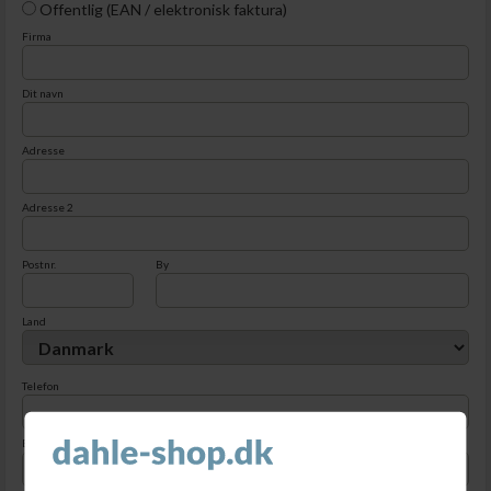
Offentlig (EAN / elektronisk faktura)
Firma
Dit navn
Adresse
Adresse 2
Postnr.
By
Land
Telefon
E-mail