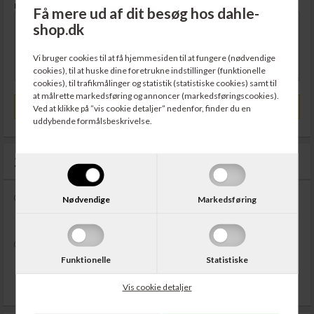
Besked vedr. bestilling
Få mere ud af dit besøg hos dahle-
shop.dk
Vi bruger cookies til at få hjemmesiden til at fungere (nødvendige
cookies), til at huske dine foretrukne indstillinger (funktionelle
cookies), til trafikmålinger og statistik (statistiske cookies) samt til
at målrette markedsføring og annoncer (markedsføringscookies).
Leveret til en anden adresse
Ved at klikke på ”vis cookie detaljer” nedenfor, finder du en
uddybende formålsbeskrivelse.
2. Betalingsmetode
Nødvendige
Markedsføring
Dankort / Kreditkort
(0,00 DKK)
Funktionelle
Statistiske
MobilePay
(0,00 DKK)
Bemærk: beløbsmodtager er CABI.dk
Vis cookie detaljer